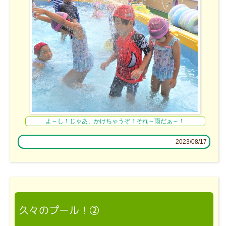
よ～し！じゃあ、かけちゃうぞ！それ～雨だぁ～！
2023/08/17
久々のプール！②