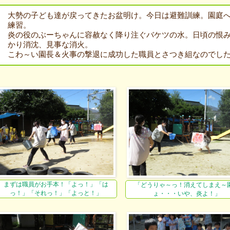
大勢の子ども達が戻ってきたお盆明け。今日は避難訓練。園庭
練習。
炎の役のぶーちゃんに容赦なく降り注ぐバケツの水。日頃の恨
かり消沈、見事な消火。
こわ～い園長＆火事の撃退に成功した職員とさつき組なのでし
まずは職員がお手本！「よっ！」「は
「どうりゃ～っ！消えてしまえ～
っ！」「それっ！」「よっと！」
ょ・・・いや、炎よ！」