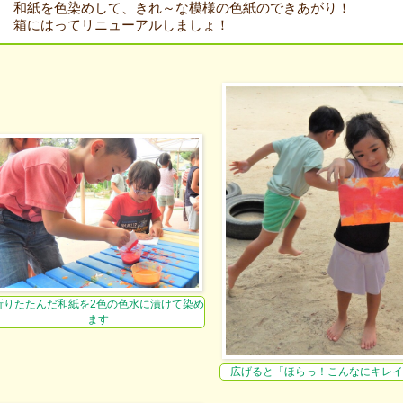
和紙を色染めして、きれ～な模様の色紙のできあがり！
箱にはってリニューアルしましょ！
折りたたんだ和紙を2色の色水に漬けて染め
ます
広げると「ほらっ！こんなにキレイ