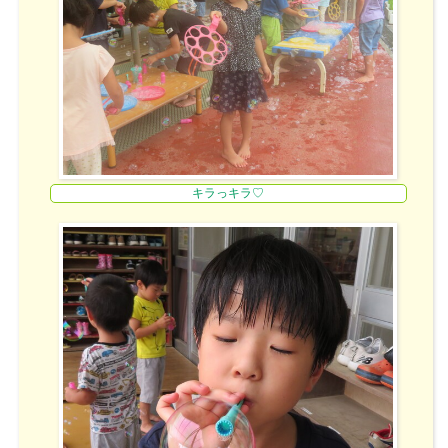
キラっキラ♡