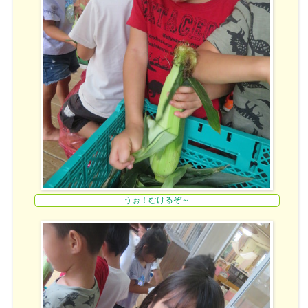
うぉ！むけるぞ～