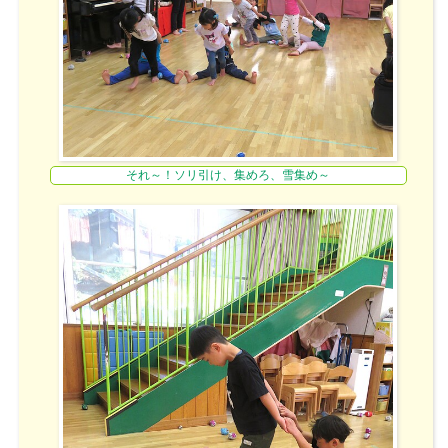
それ～！ソリ引け、集めろ、雪集め～