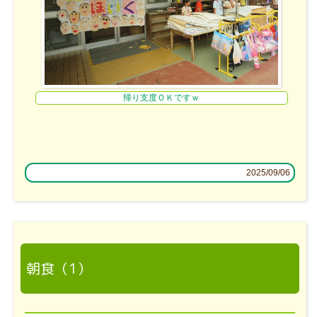
帰り支度ＯＫですｗ
2025/09/06
朝食（1）