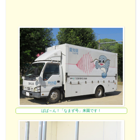
ばば～ん！「なまず号」来園です！